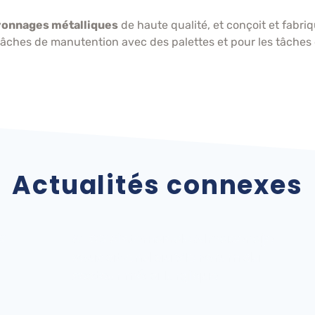
yonnages métalliques
de haute qualité, et conçoit et fabr
âches de manutention avec des palettes et pour les tâches
Actualités connexes
ATOX Sistemas de Almacenaje
vous attend au VIe Forum du
secteur métallurgique