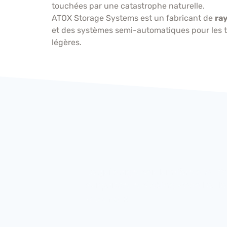
touchées par une catastrophe naturelle.
ATOX Storage Systems est un fabricant de
ra
et des systèmes semi-automatiques pour les t
légères.
Le guidage par lumière d’ATOX
surpasse le picking vocal et le
picking RF