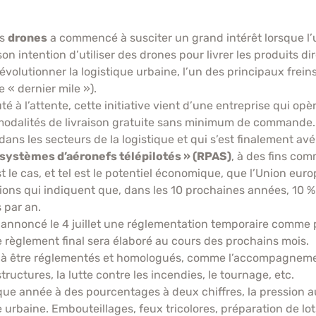
es
drones
a commencé à susciter un grand intérêt lorsque 
n intention d’utiliser des drones pour livrer les produits di
volutionner la logistique urbaine, l’un des principaux frei
e « dernier mile »).
 à l’attente, cette initiative vient d’une entreprise qui opèr
odalités de livraison gratuite sans minimum de commande. 
dans les secteurs de la logistique et qui s’est finalement a
systèmes d’aéronefs télépilotés » (RPAS)
, à des fins co
le cas, et tel est le potentiel économique, que l’Union europ
ons qui indiquent que, dans les 10 prochaines années, 10 % 
 par an.
annoncé le 4 juillet une réglementation temporaire comme pre
 règlement final sera élaboré au cours des prochains mois.
s à être réglementés et homologués, comme l’accompagnement
ructures, la lutte contre les incendies, le tournage, etc.
que année à des pourcentages à deux chiffres, la pression
ue urbaine. Embouteillages, feux tricolores, préparation de 