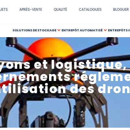
JETS
APRÈS-VENTE
QUALITÉ
CATALOGUES
BLOGUER
SOLUTIONS DE STOCKAGE
ENTREPÔT AUTOMATISÉ
ENTREPÔTS 
ons et logistique,
rnements réglem
utilisation des dro