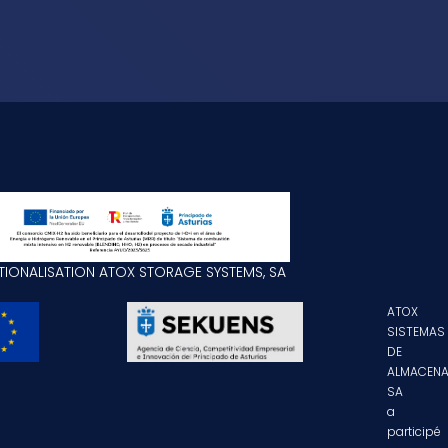
TIONALISATION ATOX STORAGE SYSTEMS, SA
ATOX
SISTEMAS
DE
ALMACENA
SA
a
participé