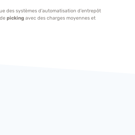
ique des systèmes d’automatisation d’entrepôt
 de
picking
avec des charges moyennes et
Internationalisation Atox
Systè
Sistemas de Almacenaje, SA
Hamel
2022