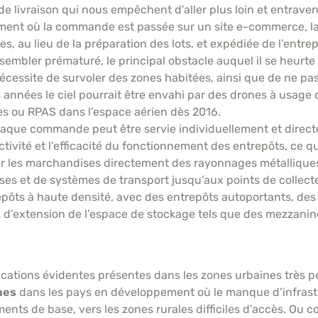
 de livraison qui nous empêchent d’aller plus loin et entraven
ment où la commande est passée sur un site e-commerce, la
, au lieu de la préparation des lots, et expédiée de l’ent
e sembler prématuré, le principal obstacle auquel il se heurt
nécessite de survoler des zones habitées, ainsi que de ne pa
 années le ciel pourrait être envahi par des drones à usage 
es ou RPAS dans l’espace aérien dès 2016.
haque commande peut être servie individuellement et direc
vité et l’efficacité du fonctionnement des entrepôts, ce qui 
er les marchandises directement des rayonnages métalliques,
 et de systèmes de transport jusqu’aux points de collecte 
epôts à haute densité, avec des entrepôts autoportants, des
d’extension de l’espace de stockage tels que des mezzanine
ations évidentes présentes dans les zones urbaines très peu
mes
dans les pays en développement où le manque d’infras
ments de base, vers les zones rurales difficiles d’accès. Ou 