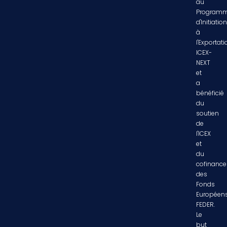
au
Program
d'Initiatio
à
l'Exportat
ICEX-
NEXT
et
a
bénéficié
du
soutien
de
l'ICEX
et
du
cofinanc
des
Fonds
Européen
FEDER.
Le
but