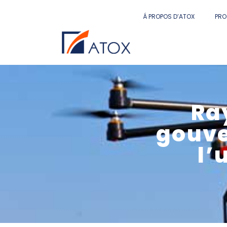
Á PROPOS D’ATOX
PRO
Ray
gouve
l’