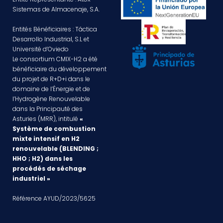
Sistemas de Almacenaje, S.A.
Entités Bénéficiaires : Táctica
Desarrollo Industrial, S.L et
Université d’Oviedo
Le consortium CMIX-H2 a été
bénéficiaire du développement
du projet de R+D+i dans le
domaine de l’Énergie et de
l’Hydrogène Renouvelable
dans la Principauté des
Asturies (MRR), intitulé
«
Système de combustion
mixte intensif en H2
renouvelable (BLENDING ;
HHO ; H2) dans les
procédés de séchage
industriel »
Référence AYUD/2023/5625