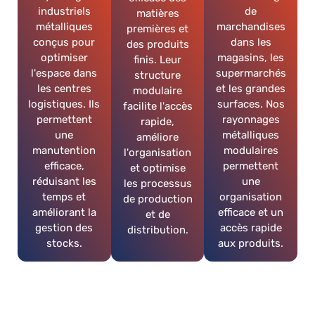
industriels
de
matières
métalliques
marchandises
premières et
conçus pour
dans les
des produits
optimiser
magasins, les
finis. Leur
l'espace dans
supermarchés
structure
les centres
et les grandes
modulaire
logistiques. Ils
surfaces. Nos
facilite l'accès
permettent
rayonnages
rapide,
une
métalliques
améliore
manutention
modulaires
l'organisation
efficace,
permettent
et optimise
réduisant les
une
les processus
temps et
organisation
de production
améliorant la
efficace et un
et de
gestion des
accès rapide
distribution.
stocks.
aux produits.