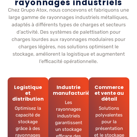
rayonnages industriels
Chez Grupo Atox, nous concevons et fabriquons une
large gamme de rayonnages industriels métalliques,
adaptés à différents types de charges et secteurs
d’activité. Des systèmes de palettisation pour
charges lourdes aux rayonnages modulaires pour
charges légères, nos solutions optimisent le
stockage, améliorent la logistique et augmentent
l’efficacité opérationnelle.
Logistique
Industrie
Commerce
et
manufacturière
et vente au
distribution
détail
Les
Optimisez la
Solutions
rayonnages
capacité de
polyvalentes
industriels
stockage
pour la
garantissent
grâce à des
présentation
un stockage
rayonnages
et le stockage
efficace des