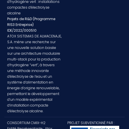
d’hydrogène vert : installations
compactes d’électrolyse
alcaline
Projets de R&D (Programme
RIS3 Entreprise)
IDE/2022/000510
ATOX SISTEMAS DE ALMACENAJE,
S.A. mène une recherche sur
une nouvelle solution basée
sur une architecture modulaire
multi-stack pour la production
d’hydrogène “vert”, à travers
une méthode innovante
d’électrolyse de l’eau et un
système d’alimentation en
énergie d’origine renouvelable,
permettant le développement
d’un modèle expérimental
d’installation compacte
d’électrolyse alcaline.
CONSORTIUM CMIX-H2
PROJET SUBVENTIONNÉ PAR :
Entité Représentante : Atox