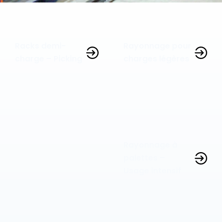
Racks demi-
Rayonnage pour
charge – Picking
charges légères
Rayonnage à
palettes –
Usage intensif