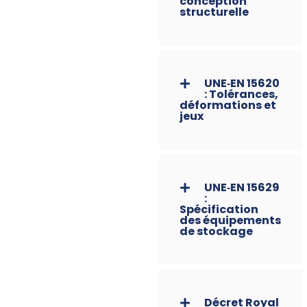
conception
structurelle
UNE‑EN 15620
: Tolérances,
déformations et
jeux
UNE‑EN 15629
:
Spécification
des équipements
de stockage
Décret Royal