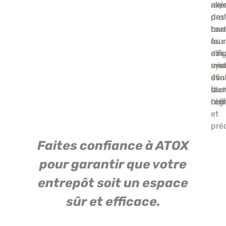
ray
man
allé
de
prof
des
tou
con
hau
four
aux
ou
offr
exi
des
une
min
sys
éva
de
afin
tec
la
d’a
com
rég
l’ef
et
préc
Faites confiance à ATOX
pour garantir que votre
entrepôt soit un espace
sûr et efficace.