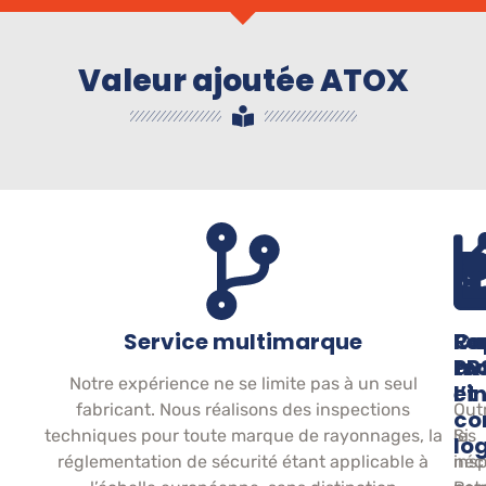
Valeur ajoutée ATOX
Service multimarque
Co
Fo
Ra
av
PR
te
Notre expérience ne se limite pas à un seul
l’i
et
fabricant. Nous réalisons des inspections
Out
co
techniques pour toute marque de rayonnages, la
Si
les
lo
réglementation de sécurité étant applicable à
néc
ins