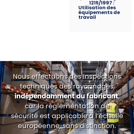
1215/1997 :
Utilisation des
équipements de
travail
Nous effectuons des inspections
techniques des rayonnages,
indépendamment du fabricant
,
car la réglementation de
sécurité est applicable à l’échelle
européenne, sans distinction.