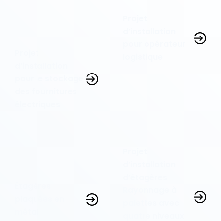
Projet
d’installation
pour opérateur
Projet
logistique
d’installation
pour le stockage
des fournitures
électriques
Projet
d’installation
d’étagères
Étagères
Rayonnage à
plaquées en
palettes avec
métal
quatre niveaux