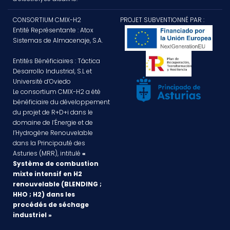
CONSORTIUM CMIX-H2
PROJET SUBVENTIONNÉ PAR :
Entité Représentante : Atox
Sistemas de Almacenaje, S.A.
Entités Bénéficiaires : Táctica
Desarrollo Industrial, S.L et
Université d’Oviedo
Le consortium CMIX-H2 a été
bénéficiaire du développement
du projet de R+D+i dans le
domaine de l’Énergie et de
l’Hydrogène Renouvelable
dans la Principauté des
Asturies (MRR), intitulé
«
Système de combustion
mixte intensif en H2
renouvelable (BLENDING ;
HHO ; H2) dans les
procédés de séchage
industriel »