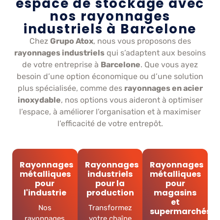
espace de stockage avec
nos rayonnages
industriels à Barcelone
Chez
Grupo Atox
, nous vous proposons des
rayonnages industriels
qui s’adaptent aux besoins
de votre entreprise à
Barcelone
. Que vous ayez
besoin d’une option économique ou d’une solution
plus spécialisée, comme des
rayonnages en acier
inoxydable
, nos options vous aideront à optimiser
l’espace, à améliorer l’organisation et à maximiser
l’efficacité de votre entrepôt.
Rayonnages
Rayonnages
Rayonnages
métalliques
industriels
métalliques
pour
pour la
pour
l'industrie
production
magasins
et
Nos
Transformez
supermarchés
rayonnages
votre chaîne