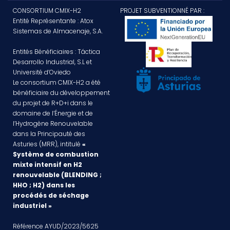
CONSORTIUM CMIX-H2
PROJET SUBVENTIONNÉ PAR :
Entité Représentante : Atox
Sistemas de Almacenaje, S.A.
Entités Bénéficiaires : Táctica
Desarrollo Industrial, S.L et
Université d’Oviedo
Le consortium CMIX-H2 a été
bénéficiaire du développement
du projet de R+D+i dans le
domaine de l’Énergie et de
l’Hydrogène Renouvelable
dans la Principauté des
Asturies (MRR), intitulé
«
Système de combustion
mixte intensif en H2
renouvelable (BLENDING ;
HHO ; H2) dans les
procédés de séchage
industriel »
Référence AYUD/2023/5625