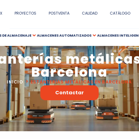
X
PROYECTOS
POSTVENTA
CALIDAD
CATÁLOGO
S DE ALMACENAJE
ALMACENES AUTOMATIZADOS
ALMACENES INTELIGEN
anterías metálica
Barcelona
INICIO
ESTANTERÍAS METÁLICAS EN BARCELONA
Contactar