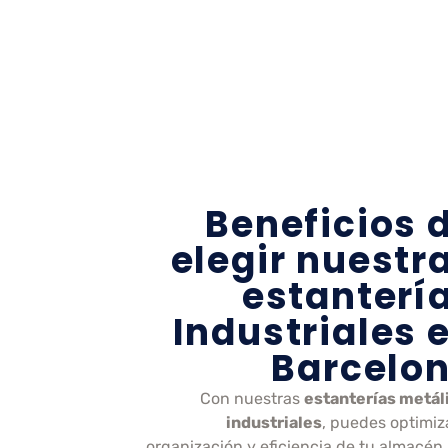
Beneficios 
elegir nuestr
estanterí
Industriales 
Barcelo
Con nuestras
estanterías metál
industriales
, puedes optimiza
organización y eficiencia de tu almacén.