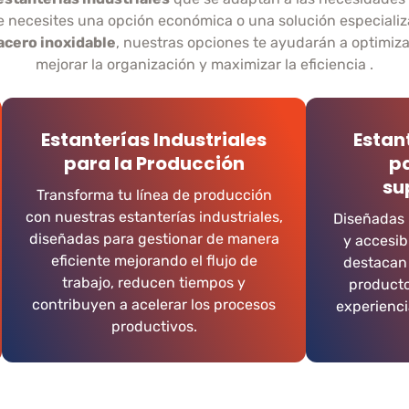
e necesites una opción económica o una solución especiali
acero inoxidable
, nuestras opciones te ayudarán a optimiza
mejorar la organización y maximizar la eficiencia .
Estanterías Industriales
Estan
para la Producción
pa
su
Transforma tu línea de producción
con nuestras estanterías industriales,
Diseñadas p
diseñadas para gestionar de manera
y accesib
eficiente mejorando el flujo de
destacan 
trabajo, reducen tiempos y
producto
contribuyen a acelerar los procesos
experienci
productivos.