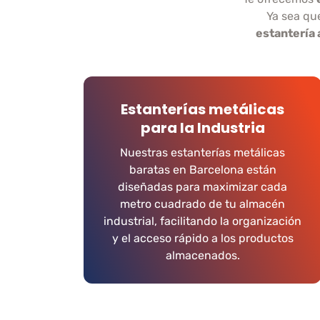
Ya sea qu
estantería 
Estanterías metálicas
para la Industria
Nuestras estanterías metálicas
baratas en Barcelona están
diseñadas para maximizar cada
metro cuadrado de tu almacén
industrial, facilitando la organización
y el acceso rápido a los productos
almacenados.