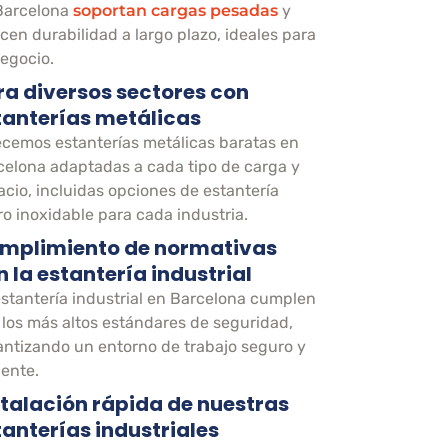
Barcelona
soportan cargas pesadas
y
cen durabilidad a largo plazo, ideales para
negocio.
ra diversos sectores con
tanterías metálicas
ecemos estanterías metálicas baratas en
celona adaptadas a cada tipo de carga y
acio, incluidas opciones de estantería
ro inoxidable para cada industria.
mplimiento de normativas
n la estantería industrial
estantería industrial en Barcelona cumplen
 los más altos estándares de seguridad,
antizando un entorno de trabajo seguro y
iente.
stalación rápida de nuestras
tanterías industriales