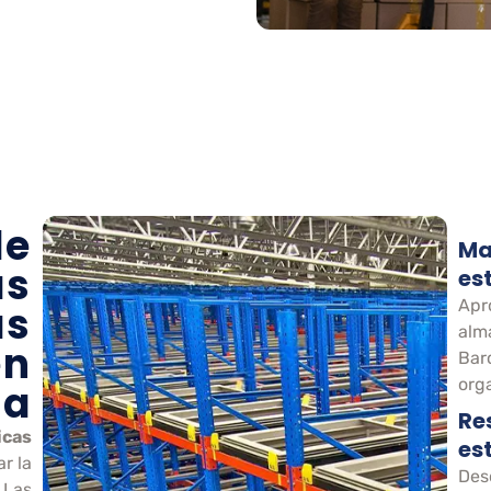
de
Ma
as
es
Apr
as
alm
en
Bar
org
na
Re
icas
es
r la
Des
 Las