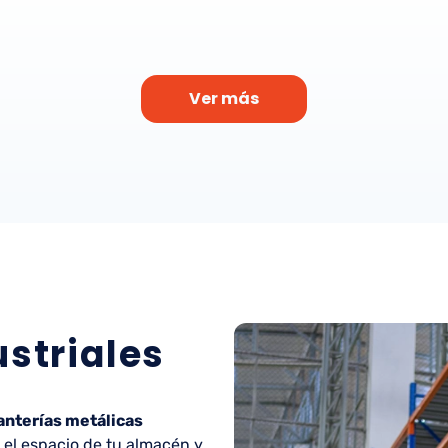
Ver más
ustriales
anterías metálicas
el espacio de tu almacén y