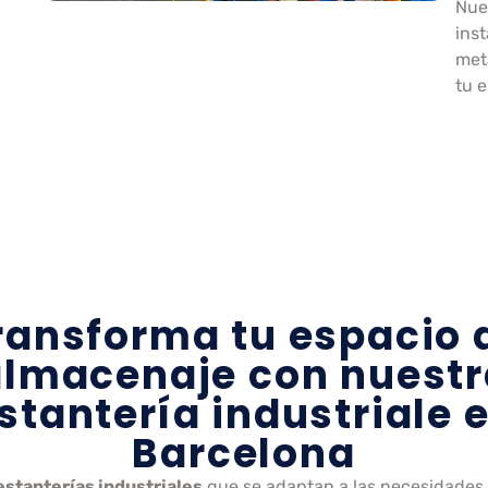
Nue
inst
met
tu 
ransforma tu espacio 
almacenaje con nuestr
stantería industriale 
Barcelona
estanterías industriales
que se adaptan a las necesidades 