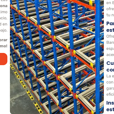
en 
lona
ofre
ximo
tu 
cio,
Pa
d en
es
ajo.
Ofr
orar
Bar
smo!
esp
ace
Cu
co
La 
con
gar
efic
In
es