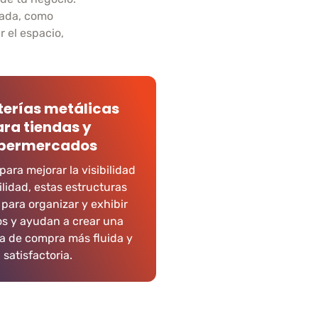
zada, como
r el espacio,
terías metálicas
ra tiendas y
permercados
ara mejorar la visibilidad
ilidad, estas estructuras
para organizar y exhibir
s y ayudan a crear una
a de compra más fluida y
satisfactoria.