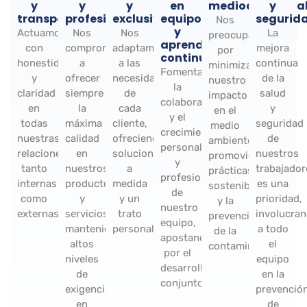
y
y
y
en
medioambiental
y
transparencia:
profesionalidad:
exclusividad:
equipo
segurid
Nos
y
Actuamos
Nos
Nos
La
preocupamos
aprendizaje
con
comprometemos
adaptamos
mejora
por
continuo:
honestidad
a
a las
continua
minimizar
Fomentamos
y
ofrecer
necesidades
de la
nuestro
la
claridad
siempre
de
salud
impacto
colaboración
en
la
cada
y
en el
y el
todas
máxima
cliente,
seguridad
medio
crecimiento
nuestras
calidad
ofreciendo
de
ambiente,
personal
relaciones,
en
soluciones
nuestros
promoviendo
y
tanto
nuestros
a
trabajador
prácticas
profesional
internas
productos
medida
es una
sostenibles
de
como
y
y un
prioridad,
y la
nuestro
externas.
servicios,
trato
involucra
prevención
equipo,
manteniendo
personalizado.
a todo
de la
apostando
altos
el
contaminación.
por el
niveles
equipo
desarrollo
de
en la
conjunto.
exigencia
prevenció
en
de