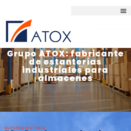
SOLUCIONES DE ALM
Grupo ATOX: fabricante
de estanterías
ALMACENES AUTOMAT
industriales para
almacenes
ALMACENES INTELIGE
INSPECCIONES TÉCNIC
CONTACTO
NUESTRA HISTORIA