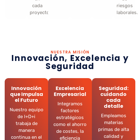
cada
riesgos
proyecto.
laborales.
NUESTRA MISIÓN
Innovación, Excelencia y
Seguridad
Innovación
Excelencia
Seguridad:
que Impulsa
Empresarial
cuidando
el Futuro
cada
Integramos
detalle
Nuestro equipo
factores
Empleamos
de I+D+i
estratégicos
materias
trabaja de
como el ahorro
primas de alta
manera
de costes, la
calidad y
continua en el
eficiencia