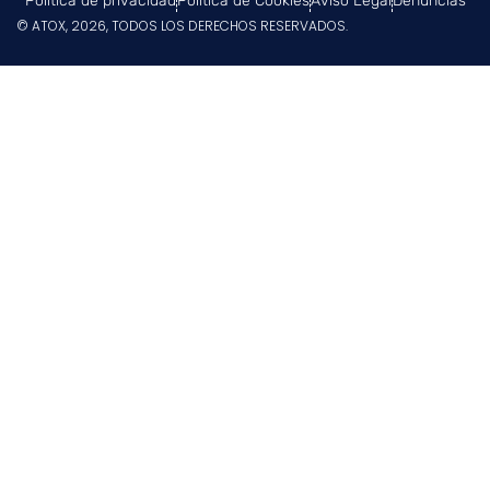
Política de privacidad
Política de Cookies
Aviso Legal
Denuncias
© ATOX, 2026, TODOS LOS DERECHOS RESERVADOS.