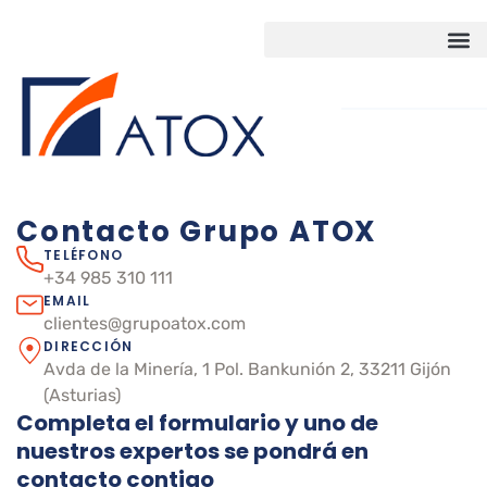
SOLUCIONES DE ALM
Contacto Grupo ATOX
ALMACENES AUTOMAT
TELÉFONO
+34 985 310 111
EMAIL
ALMACENES INTELIGE
clientes@grupoatox.com
DIRECCIÓN
INSPECCIONES TÉCNIC
Avda de la Minería, 1 Pol. Bankunión 2, 33211 Gijón
(Asturias)
Completa el formulario y uno de
CONTACTO
nuestros expertos se pondrá en
contacto contigo