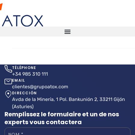
Rayonnage
logistique
Contact
TÉLÉPHONE
SOLUTIONS DE STOCKAGE
+34 985 310 111
EMAIL
ENTREPÔT AUTOMATISÉ
clientes@grupoatox.com
DIRECCIÓN
Avda de la Minería, 1 Pol. Bankunión 2, 33211 Gijón
ENTREPÔTS INTELLIGENTS
(Asturies)
Remplissez le formulaire et un de nos
CONTRÔLES TECHNIQUES ITX
experts vous contactera
CONTACT