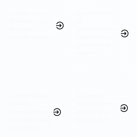
¿Cuáles son los
¿Cuál sistema
diferentes tipos
de
de rodillos
almacenamiento
transportadores?
de productos
pesados es el
mejor?
¿Cuáles son los
¿Cuál es la
tipos de
diferencia entre
transelevadores
pick to light y
adecuados para
put to light?
tu empresa?