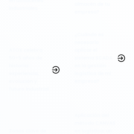
en almacenes
almacén de tu
industriales
empresa?
¿Cuándo es
necesario
ATOX celebra
aplicar el
50+5 años de
sistema SCADA
historia:
en la gestión
experiencia,
logística de mi
evolución y
empresa?
futuro industrial
Aplicación del
método CANVAS
Zonas clave de
en logística: un