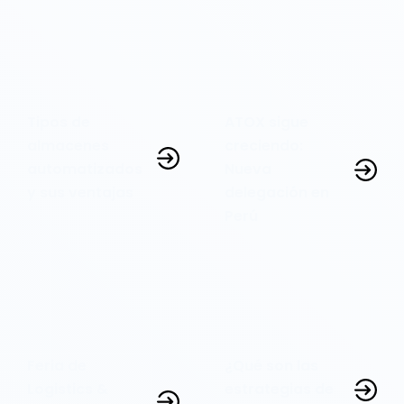
Tipos de
ATOX sigue
almacenes
creciendo:
automatizados
Nueva
y sus ventajas
delegación en
Perú
Feria de
¿Qué son las
Logistics &
estrategias de