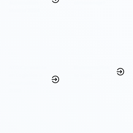
Automation
almacenaje?
Madrid 2024
ATOX, presente
El sistema Pick
en Logistics &
to Light
Automation
2022