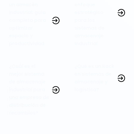
un almacén
enfoque
industrial: guía
estratégico
completa para
para los
optimizar
sistemas de
espacio y
almacenaje
productividad
industrial
¿Cuál es el
¿Qué es un Rack
mejor sistema
en sistemas de
de almacenaje
almacenaje y
industrial para
logística?
una empresa de
distribución de
recambios?