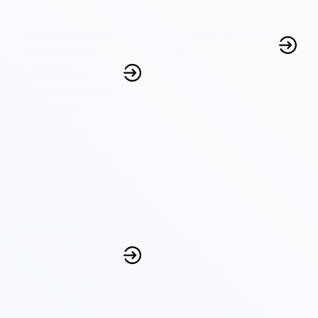
Cómo optimizar
Gracias por tu
operaciones
apoyo
logísticas y
eliminar cuellos
de botella
Métodos de
gestión de
inventarios:
FIFO, LIFO y PMP