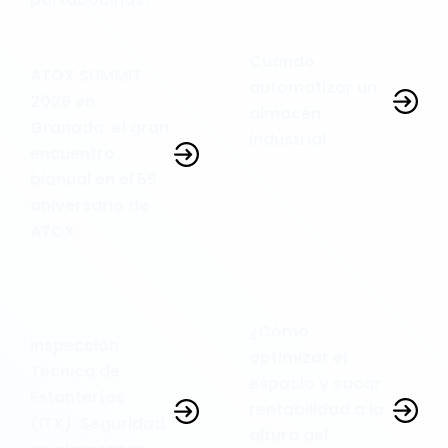
Cuándo
ATOX SUMMIT
automatizar un
2026 en
almacén
Granada: el gran
industrial
encuentro
bianual en el 55
aniversario de
ATOX
¿Cómo
Inspección
optimizar el
Técnica de
espacio y sacar
Estanterías
rentabilidad a la
(ITX): Seguridad
altura del