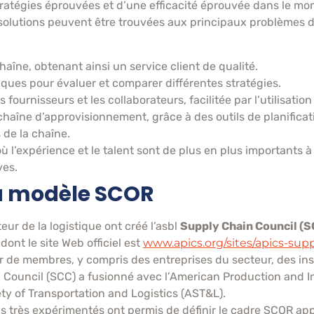
atégies éprouvées et d’une efficacité éprouvée dans le mon
solutions peuvent être trouvées aux principaux problèmes d
chaîne, obtenant ainsi un service client de qualité.
iques pour évaluer et comparer différentes stratégies.
es fournisseurs et les collaborateurs, facilitée par l’utilisa
chaîne d’approvisionnement, grâce à des outils de planificati
 de la chaîne.
où l’expérience et le talent sont de plus en plus important
ves.
du modèle SCOR
eur de la logistique ont créé l’asbl
Supply Chain Council (S
ont le site Web officiel est
www.apics.org/sites/apics-sup
er de membres, y compris des entreprises du secteur, des inst
Council (SCC) a fusionné avec l’American Production and In
ty of Transportation and Logistics (AST&L).
ls très expérimentés ont permis de définir le cadre SCOR a