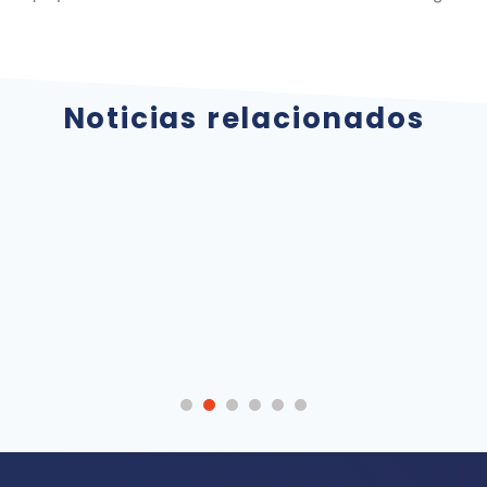
Noticias relacionados
Cómo organizar
Cuándo
un almacén
automatizar un
industrial: 6 claves
almacén industrial
para poner orden
sin frenar la
productividad