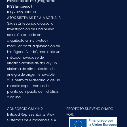
Proyectos de I+D (Programa
RIS3 Empresa)
IDE/2022/000510
ATOX SISTEMAS DE ALMACENAJE,
S.A. está llevando a cabo la
investigación de una nueva
solución basada en
arquitectura multi-stack
modular para la generación de
hidrógeno “verde”, mediante un
método novedoso de
electrohidrólisis de agua y un
sistema de alimentación de
energía de origen renovable,
que permita el desarrollo de un
modelo experimental de
planta compacta de hidrólisis
alcalina.
CONSORCIO CMIX-H2
PROYECTO SUBVENCIONADO
Entidad Representante: Atox
POR:
Sistemas de Almacenaje, S.A.